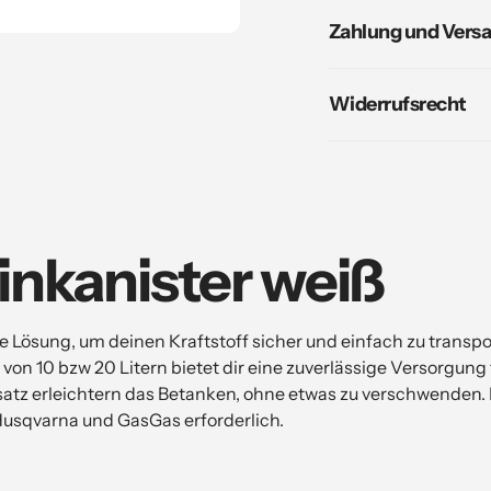
Warenkorb
Zahlung und Vers
hinzufügen
Widerrufsrecht
kanister weiß
Lösung, um deinen Kraftstoff sicher und einfach zu transpor
n von 10 bzw 20 Litern bietet dir eine zuverlässige Versorgun
atz erleichtern das Betanken, ohne etwas zu verschwenden. 
Husqvarna und GasGas erforderlich.