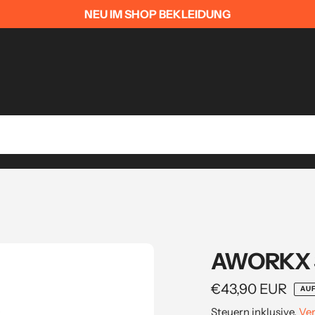
NEU IM SHOP BEKLEIDUNG
AWORKX Sp
Regulärer
€43,90 EUR
AU
Preis
Steuern inklusive.
Ve