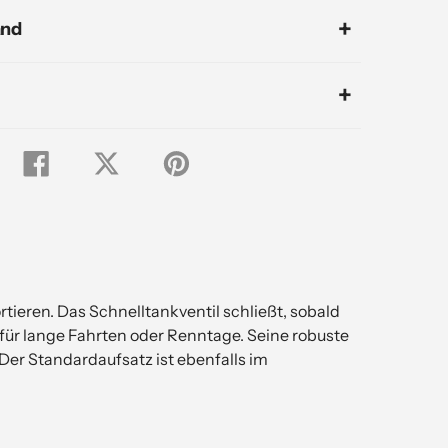
and
Auf
Tweet
Pin
Facebook
auf
auf
teilen
Twitter
Pinterest
tieren. Das Schnelltankventil schließt, sobald
g für lange Fahrten oder Renntage. Seine robuste
Der Standardaufsatz ist ebenfalls im