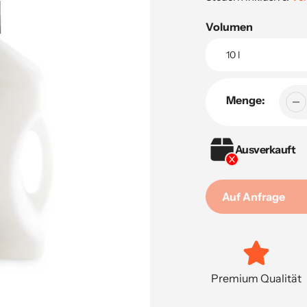
Volumen
Menge:
Ausverkauft
Auf Anfrage
Hinzufügen
von
Produkten
in
Premium Qualität
Ihrem