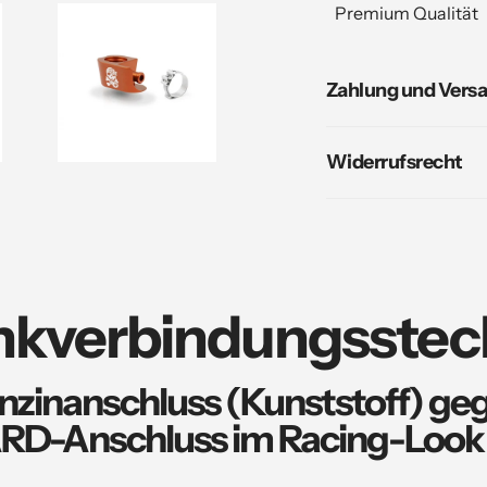
in
Premium Qualität
Ihrem
Warenkorb
Zahlung und Vers
hinzufügen
Widerrufsrecht
nkverbindungsstec
nzinanschluss (Kunststoff) g
D-Anschluss im Racing-Look 