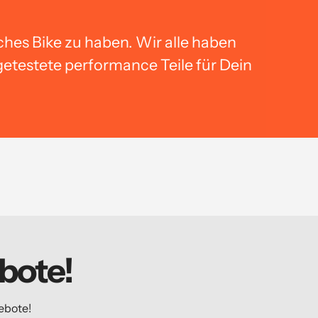
ches Bike zu haben. Wir alle haben
getestete performance Teile für Dein
bote!
ebote!