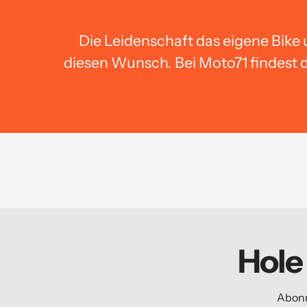
Die Leidenschaft das eigene Bike 
diesen Wunsch. Bei Moto71 findest d
Hole
Abonn