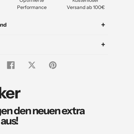
Performance
Versand ab 100€
and
Auf
Tweet
Pin
Facebook
auf
auf
teilen
Twitter
Pinterest
ker
egen den neuen
extra
aus!